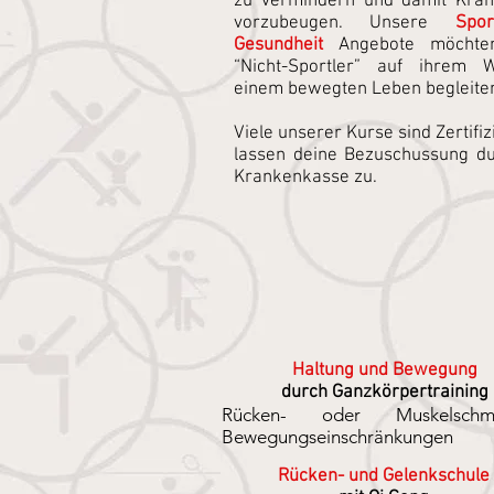
zu vermindern und damit Kran
vorzubeugen. Unsere
Spo
Gesundheit
Angebote möchte
“Nicht-Sportler” auf ihrem
einem bewegten Leben begleite
Viele unserer Kurse sind Zertifiz
lassen deine Bezuschussung du
Krankenkasse zu.
Haltung und Bewegung
durch Ganzkörpertraining
Rücken- oder Muskelschmer
Bewegungseinschränkungen 
einfach nur das Gefühl, nicht ‚fit‘ zu
Rücken- und Gelenkschule
Dieser Kurs bietet die Möglich