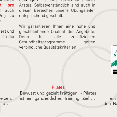
kheiten
benötigen Sie eine Verordnung Ihres
rt pro
Arztes. Selbstverständlich sind auch in
n auch
diesen Bereichen unsere Übungsleiter
 Weg zu
entsprechend geschult.
n.
Wir garantieren Ihnen eine hohe und
iert und
gleichbleibende Qualität der Angebote.
rch die
Denn für alle zertifizierten
Gesundheitsprogramme gelten
verbindliche Qualitätskriterien
Pilates
Bewusst und gezielt kräftigen! - Pilates 
zen, 
ist ein ganzheitliches Training. Ziel ist 
— ein 
oder 
eine nachhaltig verbesserte Haltung, 
den Na
 sein: 
eine bessere Beweglichkeit und die 
wissen
keit, 
Stärkung der aufrichtenden Muskulatur.

Beweg