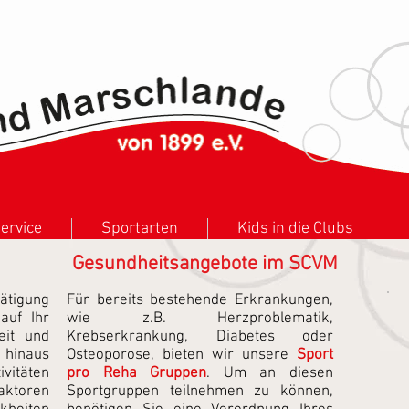
ervice
Sportarten
Kids in die Clubs
Gesundheitsangebote im SCVM
ätigung
Für bereits bestehende Erkrankungen,
uf Ihr
wie z.B. Herzproblematik,
eit und
Krebserkrankung, Diabetes oder
 hinaus
Osteoporose, bieten wir unsere
Sport
itäten
pro Reha Gruppen
. Um an diesen
aktoren
Sportgruppen teilnehmen zu können,